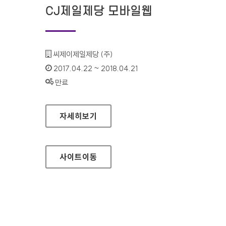
CJ제일제당 모바일웹
기관명 :
씨제이제일제당 (주)
인증기간 :
2017.04.22 ~ 2018.04.21
상태 :
만료
CJ제일제당 모바일웹
자세히보기
사이트
이동