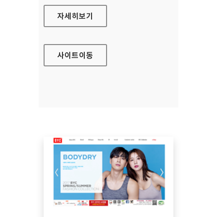
시립서울장애인종합복지관 대표 홈페이지
자세히보기
사이트
이동