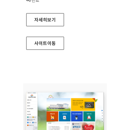
상태 :
만료
THE-K저축은행 대표 홈페이지
자세히보기
사이트
이동