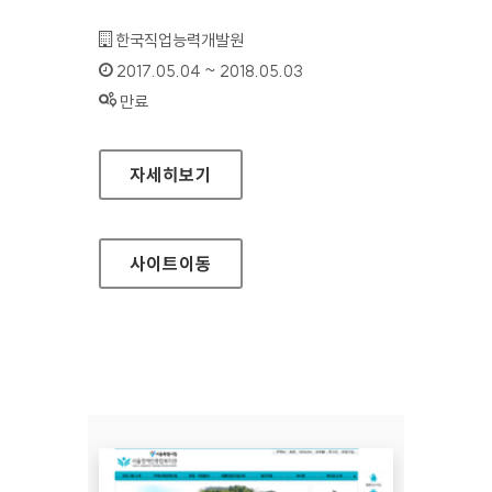
기관명 :
한국직업능력개발원
인증기간 :
2017.05.04 ~ 2018.05.03
상태 :
만료
산들바람 진로멘토링 홈페이지
자세히보기
사이트
이동