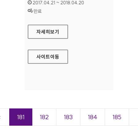
인증기간 :
2017.04.21 ~ 2018.04.20
상태 :
만료
모비스피버스 농구단 대표 홈페이지
자세히보기
사이트
이동
＜
181
182
183
184
185