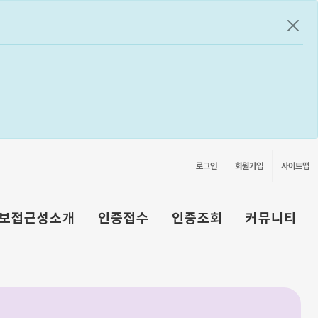
공지
로그인
회원가입
사이트맵
보접근성소개
인증접수
인증조회
커뮤니티