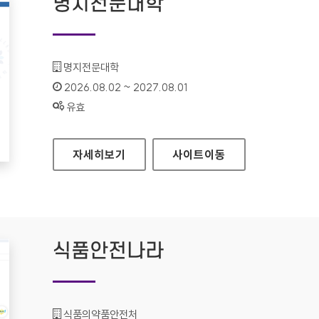
명지전문대학
기관명 :
명지전문대학
인증기간 :
2026.08.02 ~ 2027.08.01
상태 :
유효
명지전문대학
자세히보기
사이트
이동
식품안전나라
기관명 :
식품의약품안전처