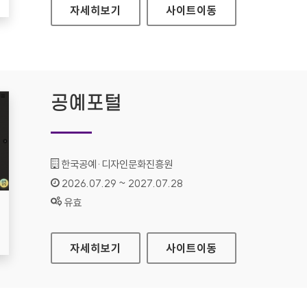
현대HDS
자세히보기
사이트
이동
공예포털
기관명 :
한국공예·디자인문화진흥원
인증기간 :
2026.07.29 ~ 2027.07.28
상태 :
유효
공예포털
자세히보기
사이트
이동