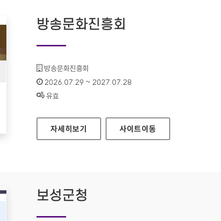
방송문화진흥회
기관명 :
방송문화진흥회
인증기간 :
2026.07.29 ~ 2027.07.28
상태 :
유효
방송문화진흥회
자세히보기
사이트
이동
보성군청