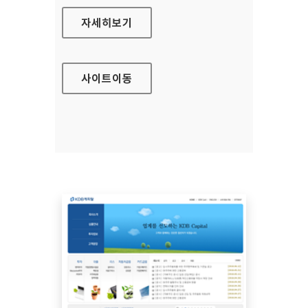
롯데캐피탈 대표 홈페이지
자세히보기
사이트
이동