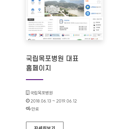
국립목포병원 대표
홈페이지
기관명 :
국립목포병원
인증기간 :
2018.06.13 ~ 2019.06.12
상태 :
만료
국립목포병원 대표 홈페이지
자세히보기