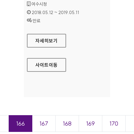
기관명 :
여수시청
인증기간 :
2018.05.12 ~ 2019.05.11
상태 :
만료
여수시청 대표 홈페이지
자세히보기
사이트
이동
＜
166
167
168
169
170