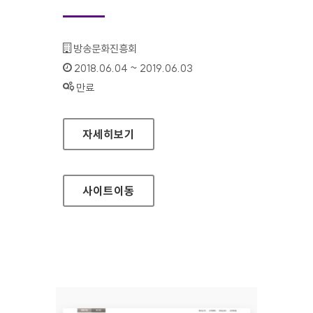
기관명 :
방송문화진흥회
인증기간 :
2018.06.04 ~ 2019.06.03
상태 :
만료
방송문화진흥회 대표 홈페이지
자세히보기
사이트
이동