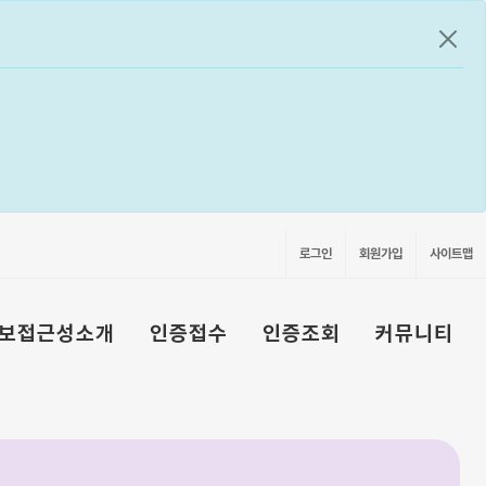
공지
로그인
회원가입
사이트맵
보접근성소개
인증접수
인증조회
커뮤니티