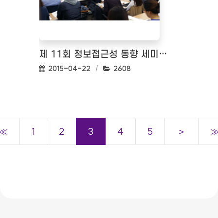
제 11회 정보접근성 동향 세미나(금융사례로 바라보는 모바일 접근성)
작성일:
조회수:
2015-04-22
2608
≪
1
2
3
4
5
＞