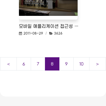
모바일 애플리케이션 접근성 준수 지침 공청회
작성일:
조회수:
2011-08-29
3626
＜
6
7
8
9
10
＞