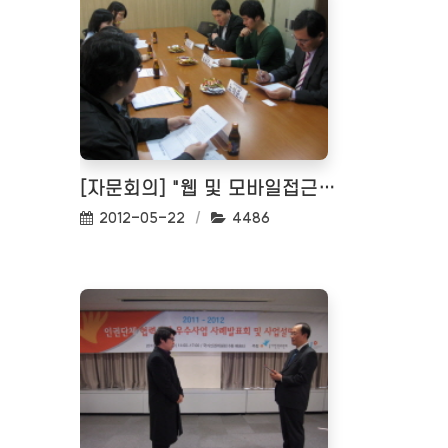
[자문회의] "웹 및 모바일접근성 평가"에 따른 자문회의
작성일:
조회수:
2012-05-22
4486