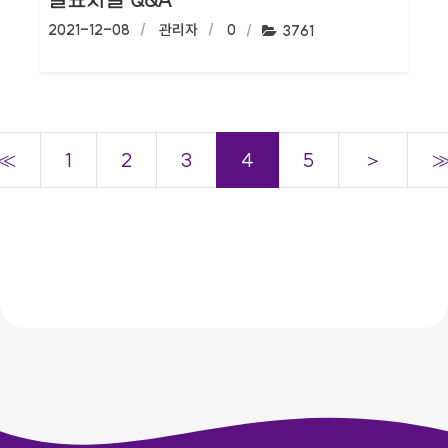
발표자별 Q&A
작성일:
2021-12-08
작성자:
관리자
댓글수:
0
조회수:
3761
≪
1
2
3
4
5
＞