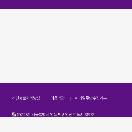
개인정보처리방침
이용약관
이메일무단수집거부
주소
(07251) 서울특별시 영등포구 영신로 166, 319호
전화번호
팩스번호
02-2138-7530
·
02-2138-7533
이메일
kdaa@kdaa.or.kr