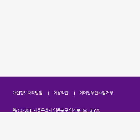
개인정보처리방침
이용약관
이메일무단수집거부
주소
(07251) 서울특별시 영등포구 영신로 166, 319호
전화번호
팩스번호
02-2138-7530
·
02-2138-7533
이메일
kdaa@kdaa.or.kr