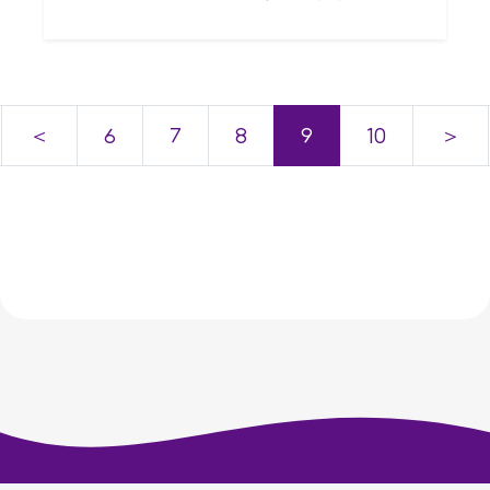
＜
6
7
8
9
10
＞