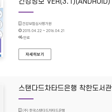
건강정보 VER(3.1)(ANDROID)
기관명 :
건강보험심사평가원
인증기간 :
2015.04.22 ~ 2016.04.21
상태 :
만료
건강정보 VER(3.1)(ANDROID)
자세히보기
스탠다드차타드은행 착한도서관 프
기관명 :
(주) 한국스탠다드차타드은행