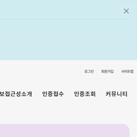
공지
로그인
회원가입
사이트맵
보접근성소개
인증접수
인증조회
커뮤니티