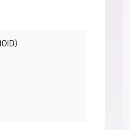
ID)
OID)