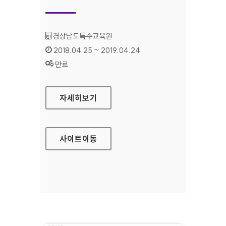
기관명 :
경상남도특수교육원
인증기간 :
2018.04.25 ~ 2019.04.24
상태 :
만료
경상남도특수교육원 대표 홈페이지
자세히보기
사이트
이동