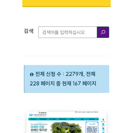
검색
검색옵션
검색
전체 신청 수 : 2279개, 전체
228 페이지 중 현재 167 페이지