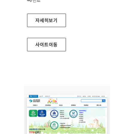
상태 :
만료
애큐온저축은행 대표 홈페이지
자세히보기
사이트
이동