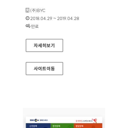
기관명 :
(주)BYC
인증기간 :
2018.04.29 ~ 2019.04.28
상태 :
만료
(주)BYC 대표 홈페이지
자세히보기
사이트
이동