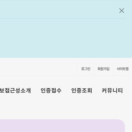
공지
로그인
회원가입
사이트맵
보접근성소개
인증접수
인증조회
커뮤니티