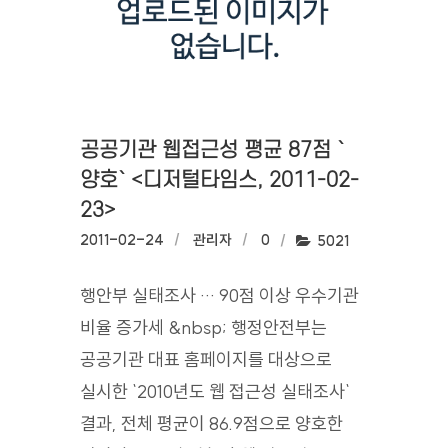
공공기관 웹접근성 평균 87점 `
양호` <디저털타임스, 2011-02-
23>
작성일:
2011-02-24
작성자:
관리자
댓글수:
0
조회수:
5021
행안부 실태조사 … 90점 이상 우수기관
비율 증가세 &nbsp; 행정안전부는
공공기관 대표 홈페이지를 대상으로
실시한 `2010년도 웹 접근성 실태조사`
결과, 전체 평균이 86.9점으로 양호한