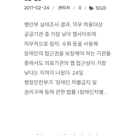
작성일:
2011-02-24
작성자:
관리자
댓글수:
0
조회수:
5023
행안부 실태조사 결과, 의무 적용대상
공공기관 중 가장 낮아 웹사이트에
의무적으로 점자, 수화 등을 사용해
장애인의 접근권을 보장해야 하는 기관들
중에서도 의료기관의 웹 접근성이 가장
낮다는 지적이 나왔다. 24일
행정안전부가 ‘장애인 차별금지 및
권리구제 등에 관한 법률’(장애인차별...