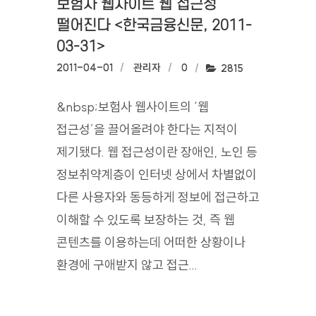
보험사 웹사이트 웹 접근성
떨어진다 <한국금융신문, 2011-
03-31>
작성일:
2011-04-01
작성자:
관리자
댓글수:
0
조회수:
2815
&nbsp;보험사 웹사이트의 ‘웹
접근성’을 끌어올려야 한다는 지적이
제기됐다. 웹 접근성이란 장애인, 노인 등
정보취약계층이 인터넷 상에서 차별없이
다른 사용자와 동등하게 정보에 접근하고
이해할 수 있도록 보장하는 것, 즉 웹
콘텐츠를 이용하는데 어떠한 상황이나
환경에 구애받지 않고 접근...