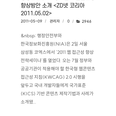
향상방안 소개‎ <ZD넷 코리아
2011.05.02>
작성일:
2011-05-09
작성자:
관리자
댓글수:
0
조회수:
2946
&nbsp; 행정안전부와
한국정보화진흥원(NIA)은 2일 서울
삼성동 코엑스에서 ‘2011 웹 접근성 향상
전략세미나’를 열었다. 오는 7월 정부와
공공기관이 적용해야 할 한국형 웹콘텐츠
접근성 지침(KWCAG) 2.0 시행을
앞두고 국내 개발자들에게 국가표준
(KICS) 기반 콘텐츠 제작기법과 사례가
소개됐...