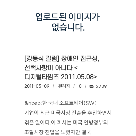
[강동식 칼럼] 장애인 접근성,
선택사항이 아니다 <
디지털타임즈 2011.05.08>
작성일:
2011-05-09
작성자:
관리자
댓글수:
0
조회수:
2729
&nbsp;한 국내 소프트웨어(SW)
기업이 최근 미국시장 진출을 추진하면서
겪은 일이다.이 회사는 미국 연방정부의
조달시장 진입을 노렸지만 결국