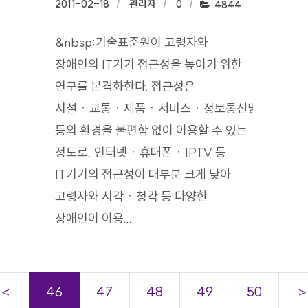
작성일:
2011-02-18
작성자:
관리자
댓글수:
0
조회수:
4844
&nbsp;기술표준원이 고령자와
장애인의 IT기기 접근성을 높이기 위한
연구를 본격화한다. 접근성은
시설ㆍ교통ㆍ제품ㆍ서비스ㆍ정보통신망
등의 환경을 불편함 없이 이용할 수 있는
정도로, 인터넷ㆍ휴대폰ㆍIPTV 등
IT기기의 접근성이 대부분 크게 낮아
고령자와 시각ㆍ청각 등 다양한
장애인이 이용...
＜
46
47
48
49
50