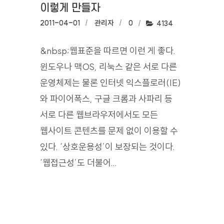
이렇게 만들자
작성일:
2011-04-01
작성자:
관리자
댓글수:
0
조회수:
4134
&nbsp;웹표준을 따르면 이런 게 좋다.
윈도우나 맥OS, 리눅스 같은 서로 다른
운영체제는 물론 인터넷 익스플로러(IE)
와 파이어폭스, 구글 크롬과 사파리 등
서로 다른 웹브라우저에서도 모든
웹사이트 콘텐츠를 문제 없이 이용할 수
있다. ‘상호운용성’이 보장되는 것이다.
‘웹접근성’도 더불어...