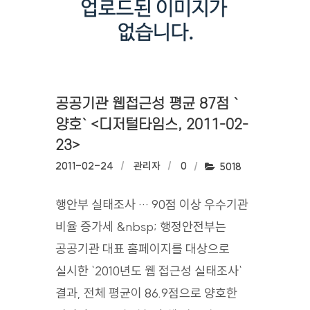
공공기관 웹접근성 평균 87점 `
양호` <디저털타임스, 2011-02-
23>
작성일:
2011-02-24
작성자:
관리자
댓글수:
0
조회수:
5018
행안부 실태조사 … 90점 이상 우수기관
비율 증가세 &nbsp; 행정안전부는
공공기관 대표 홈페이지를 대상으로
실시한 `2010년도 웹 접근성 실태조사`
결과, 전체 평균이 86.9점으로 양호한