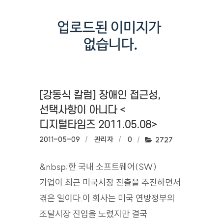
[강동식 칼럼] 장애인 접근성,
선택사항이 아니다 <
디지털타임즈 2011.05.08>
작성일:
2011-05-09
작성자:
관리자
댓글수:
0
조회수:
2727
&nbsp;한 국내 소프트웨어(SW)
기업이 최근 미국시장 진출을 추진하면서
겪은 일이다.이 회사는 미국 연방정부의
조달시장 진입을 노렸지만 결국