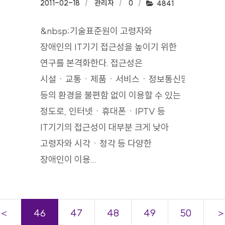
작성일:
2011-02-18
작성자:
관리자
댓글수:
0
조회수:
4841
&nbsp;기술표준원이 고령자와
장애인의 IT기기 접근성을 높이기 위한
연구를 본격화한다. 접근성은
시설ㆍ교통ㆍ제품ㆍ서비스ㆍ정보통신망
등의 환경을 불편함 없이 이용할 수 있는
정도로, 인터넷ㆍ휴대폰ㆍIPTV 등
IT기기의 접근성이 대부분 크게 낮아
고령자와 시각ㆍ청각 등 다양한
장애인이 이용...
＜
46
47
48
49
50