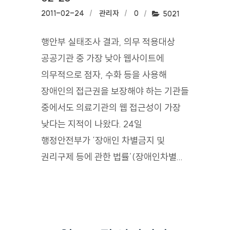
작성일:
2011-02-24
작성자:
관리자
댓글수:
0
조회수:
5021
행안부 실태조사 결과, 의무 적용대상
공공기관 중 가장 낮아 웹사이트에
의무적으로 점자, 수화 등을 사용해
장애인의 접근권을 보장해야 하는 기관들
중에서도 의료기관의 웹 접근성이 가장
낮다는 지적이 나왔다. 24일
행정안전부가 ‘장애인 차별금지 및
권리구제 등에 관한 법률’(장애인차별...