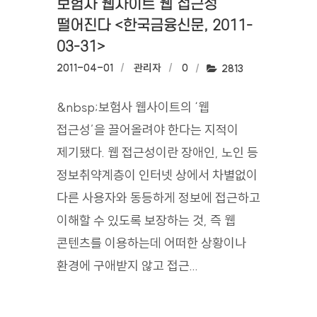
보험사 웹사이트 웹 접근성
떨어진다 <한국금융신문, 2011-
03-31>
작성일:
2011-04-01
작성자:
관리자
댓글수:
0
조회수:
2813
&nbsp;보험사 웹사이트의 ‘웹
접근성’을 끌어올려야 한다는 지적이
제기됐다. 웹 접근성이란 장애인, 노인 등
정보취약계층이 인터넷 상에서 차별없이
다른 사용자와 동등하게 정보에 접근하고
이해할 수 있도록 보장하는 것, 즉 웹
콘텐츠를 이용하는데 어떠한 상황이나
환경에 구애받지 않고 접근...