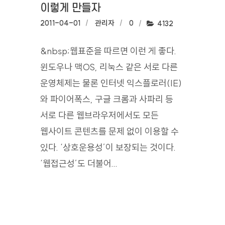
이렇게 만들자
작성일:
2011-04-01
작성자:
관리자
댓글수:
0
조회수:
4132
&nbsp;웹표준을 따르면 이런 게 좋다.
윈도우나 맥OS, 리눅스 같은 서로 다른
운영체제는 물론 인터넷 익스플로러(IE)
와 파이어폭스, 구글 크롬과 사파리 등
서로 다른 웹브라우저에서도 모든
웹사이트 콘텐츠를 문제 없이 이용할 수
있다. ‘상호운용성’이 보장되는 것이다.
‘웹접근성’도 더불어...