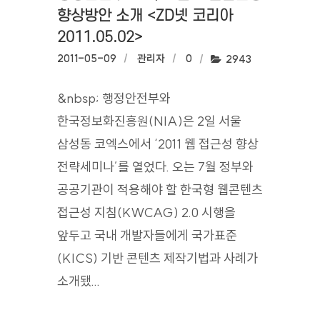
향상방안 소개‎ <ZD넷 코리아
2011.05.02>
작성일:
2011-05-09
작성자:
관리자
댓글수:
0
조회수:
2943
&nbsp; 행정안전부와
한국정보화진흥원(NIA)은 2일 서울
삼성동 코엑스에서 ‘2011 웹 접근성 향상
전략세미나’를 열었다. 오는 7월 정부와
공공기관이 적용해야 할 한국형 웹콘텐츠
접근성 지침(KWCAG) 2.0 시행을
앞두고 국내 개발자들에게 국가표준
(KICS) 기반 콘텐츠 제작기법과 사례가
소개됐...